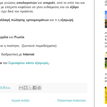
ε
 με γνώσεις
υπολογιστών
και
ιντερνέτ
, από το σπίτι του και
Π
 με ελάχιστο κεφάλαιο να γίνει ενδιάμεσος και να
εξάγει
 έχει δικά του προϊόντα;
ναλλαγή πώλησης εμπορευμάτων
και τι η
εξαγωγή
;
ε
π
γγλία
και
Ρωσία
.
Κ
ε
και η ποιότητα;
(
ζωντανά παραδείγματα).
ε
% διαδραστική με
Internet
.
τα
του
Σεμιναρίου κάντε εξαγωγές
.
τ
μ
κ
ς
9:39 π.μ.
Αρχική σελίδα
Παλαιότερη Ανάρτηση