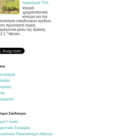
παραγωγή 75%
Ισχυρά
χρηματοδοτικά
κίνητρα για την
λοποίηση επενδυτικών σχεδίων
τον πρωτογενή τομέα,
αρέχονται μέσω της δράσης
.2.1 " Μεταπ...
ατα
ουλγαρία
λλάδα
υρώπη
ίνα
ουμανία
ιμοι Σύνδεσμοι
γρο Γνώση
γροτικές Ευκαιρίες
εωπονικό Πανεπιστήμιο Αθηνών