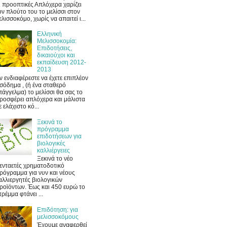
ι προοπτικές Απλόχερα χαρίζει
ον πλούτο του το μελίσσι στον
ελισσοκόμο, χωρίς να απαιτεί ι...
Ελληνική
Μελισσοκομία:
Επιδοτήσεις,
δικαιούχοι και
εκπαίδευση 2012-
2013
ν ενδιαφέρεστε να έχετε επιπλέον
ισόδημα , (ή ένα σταθερό
πάγγελμα) το μελίσσι θα σας το
ροσφέρει απλόχερα και μάλιστα
ε ελάχιστο κό...
Ξεκινά το
πρόγραμμα
επιδοτήσεων για
βιολογικές
καλλιέργειες
Ξεκινά το νέο
ενταετές χρηματοδοτικό
ρόγραμμα για νυν και νέους
αλλιεργητές βιολογικών
ροϊόντων. Έως και 450 ευρώ το
τρέμμα φτάνει ...
Επιδότηση: για
μελισσοκόμους
Έχουμε αναφερθεί