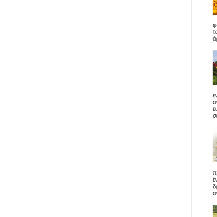
φ
τ
ά
ε
α
ε
σ
π
έ
δ
α