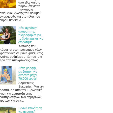
από εδώ και στο
παρελθόν για το
παγκόσμιο
αινόμενο μείωσης του αριθμού
ων μελισσών και στο τέλος του
ρθρου θα διαβά...
Νέοι αγρότες:
απαραίτητες
πληροφορίες για
το ξεκίνημα και για
επιδότηση
Κάποιος που
ντάσσεται στο πρόγραμμα νέων
γροτών αναλαμβάνει -μαζί με τις
υνοϊκές ρυθμίσεις υπέρ του- μια
ειρά από υποχρεώσεις όπως...
Νέας μορφής
επιδότηση για
αγρότες μέχρι
70.000 ευρώ!
Αδράξτε τις
Ευκαιρίες! Μια νέα
ροσπάθεια από την Ευρωπαϊκή
νωση για ανάπτυξη νέων
ραστηριοτήτων των σημερινών
γροτών, για να κ...
Ξεκινά επιδότηση
για αγροτική