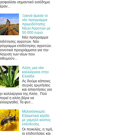
ξασφαλίσει σημαντικό εισόδημα.
έραν...
Ξεκινά άμεσα το
νέο πρόγραμμα
πριμοδότησης
Νέων Αγροτών με
50.000 ευρώ
Νέο πρόγραμμα
πιδότησης αγροτών. Νέο
ρόγραμμα επιδότησης αγροτών.
οινοτικά προγράμματα για την
νίσχυση των νέων που
πιθυμούν...
Αλόη, μια νέα
καλλιέργεια στην
Ελλάδα
Ας δούμε κάποιες
συχνές ερωτήσεις
και απαντήσεις για
ην καλλιέργεια της Αλόη . Πού
πορεί η αλόη βέρα να
αλλιεργηθεί; Τα φυτ...
Μελισσοκομία:
Εξαιρετικά κέρδη
με χαμηλό κόστος
επένδυσης
Οι ποικιλίες, η τιμή,
οι επιδοτήσεις και