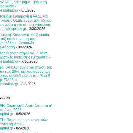
yAADE, δείτε βήμα – βήμα τη
ιαδικασία -
hessaliatv.gr
- 8/5/2026
τοιμάζει εφαρμογή η ΑΑΔΕ για
ηλώσεις ΟΣΔΕ 2026, τέλη Μαίου
α ανοίξει η νέα αίτηση ενίσχυσης
 antilalospress.gr
- 3/30/2026
υρώπη: Καύσωνας και ξηρασία
κτοξεύουν την τιμή του
λαιολάδου - Θεσσαλία
ηλεόραση
- 8/4/2026
έος έλεγχος στην ΑΑΔΕ: Ποιες
γροτικές ενισχύσεις εξετάζονται -
hessaliatv.gr
- 7/30/2026
έα ΚΑΠ: Ανησυχία για πτώση του
σεκ έως 30%, διπλασιασμός των
οσών συνδεδεμένων στο Plan B
ης Ελλάδας -
hessaliatv.gr
- 8/2/2026
νομικα
ΕΗ: Οικονομικά Αποτελέσματα α'
ξαμήνου 2026 -
apital.gr
- 8/5/2026
ΕΗ: Παρουσίαση οικονομικών
ποτελεσμάτων -
apital.gr
- 8/5/2026