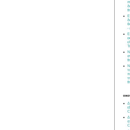
m
δ
t
Ε
δ
θ
-
Ε
ε
ε
Τ
Ν
α
t
Ν
τ
π
τ
t
οικο
Δ
ε
C
Δ
α
C