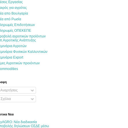
έσεις Εργασίας
αιρός για αγρότες
έα απο Βουλγαρία
έα από Ρωσία
ληρωμές Επιδοτήσεων
ληρωμές ΟΠΕΚΕΠΕ
ροβολή αγροτικών προϊόντων
π.Αγροτικής Ανάπτυξης
εμινάρια Αγροτών
εμινάρια Φυσικών Καλλυντικών
εμινάρια Export
ίμες Αγροτικών προιόντων
ommodities
ραφη
Αναρτήσεις
Σχόλια
τικα Νεα
yAGRO: Νέα διαδικασία
ποβολής δηλώσεων ΟΣΔΕ μέσω