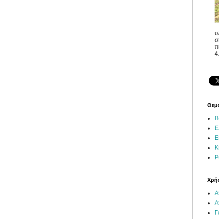
υ
σ
π
4
Θεμ
Β
Ε
Ε
Κ
Ρ
Χρήσ
Α
Α
Γ