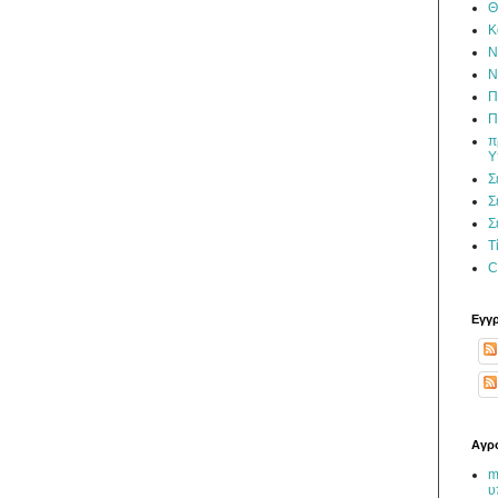
Θ
Κ
Ν
Ν
Π
Π
π
Υ
Σ
Σ
Σ
Τ
C
Εγγ
Αγρο
m
υ